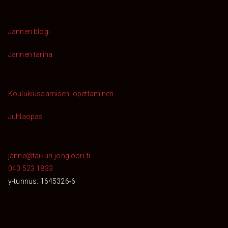
Jannen blogi
Jannen tarina
Koulukiusaamisen lopettaminen
Juhlaopas
janne@taikuri-jongloori.fi
040 523 1833
y-tunnus: 1645326-6