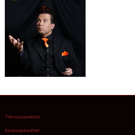
Tietosuojaseloste
Asiakaspalautteet