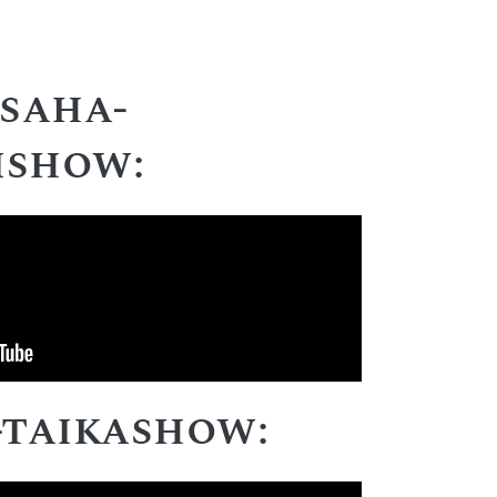
saha-
ishow:
-taikashow: