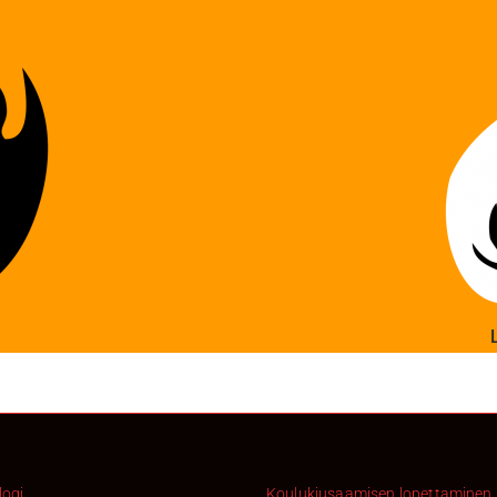
logi
Koulukiusaamisen lopettaminen