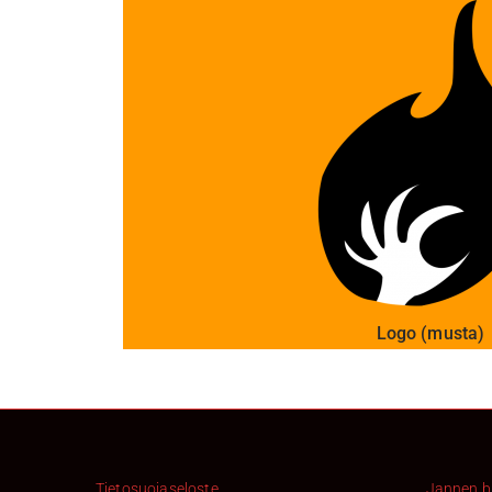
Logo (musta)
Tietosuojaseloste
Jannen b