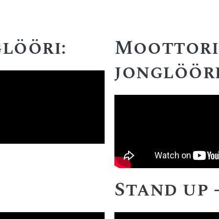
lööri:
Moottori
jonglöör
Stand up 