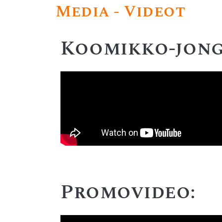
Media - Videot
Koomikko-jong
Promovideo: