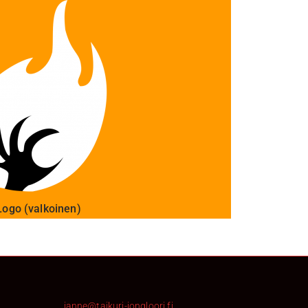
Logo (valkoinen)
janne@taikuri-jongloori.fi